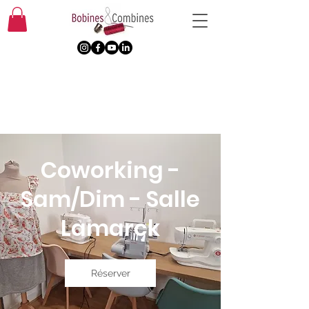
Coworking -
Sam/Dim - Salle
Lamarck
Réserver