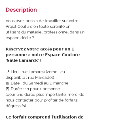
Description
Vous avez besoin de travailler sur votre
Projet Couture en toute sérénité en
utilisant du matériel professionnel dans un
espace dédié ?
𝗥é𝘀𝗲𝗿𝘃𝗲𝘇 𝘃𝗼𝘁𝗿𝗲 𝗮𝗰𝗰è𝘀 𝗽𝗼𝘂𝗿 𝘂𝗻 𝟭
𝗽𝗲𝗿𝘀𝗼𝗻𝗻𝗲 à 𝗻𝗼𝘁𝗿𝗲 𝗘𝘀𝗽𝗮𝗰𝗲 𝗖𝗼𝘂𝘁𝘂𝗿𝗲
"𝗦𝗮𝗹𝗹𝗲 𝗟𝗮𝗺𝗮𝗿𝗰𝗸" !
📍 Lieu : rue Lamarck (2eme lieu
disponible : rue Marcadet)
📅 Date : du Samedi au Dimanche
⏰ Durée : 1h pour 1 personne
(pour une durée plus importante, merci de
nous contacter pour profiter de forfaits
dégressifs)
𝗖𝗲 𝗳𝗼𝗿𝗳𝗮𝗶𝘁 𝗰𝗼𝗺𝗽𝗿𝗲𝗻𝗱 𝗹’𝘂𝘁𝗶𝗹𝗶𝘀𝗮𝘁𝗶𝗼𝗻 𝗱𝗲
: