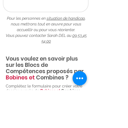
Pour les personnes en
situation de handicap
,
nous mettrons tout en œuvre pour vous
accueillir ou pour vous réorienter.
Vous pouvez contacter Sarah DEL au
09 53 45
54 00
Vous voulez en savoir plus
sur les Blocs de
Compétences proposés par
Bobines et
Combines ?
Complétez le formulaire pour créer votre
dossier auprès de
Bobines et
Combines
.
Notre équipe vous contactera ensuite pour
valider ensemble vos informations et vous
accompagnera également dans la
constitution de votre dossier de
financement.
Les Parcours Partiels sont finançables
soit