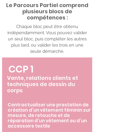
Le Parcours Partiel comprend
plusieurs blocs de
compétences :
Chaque bloc peut être obtenu
indépendamment. Vous pouvez valider
un seul bloc, puis compléter les autres
plus tard, ou valider les trois en une
seule démarche.
CCP 1
Vente, relations clients et
techniques de dessin du
corps
Contractualiser une prestation de
création d’un vêtement féminin sur
mesure, de retouche et de
réparation d’un vêtement ou d’un
accessoire textile