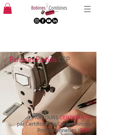
Parcours Partiels
CCP
PARCOURS
CERTIFIANTS
par Certificats de Compétences
Professionnelles (
CCP
)