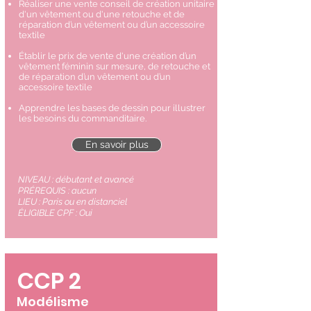
Réaliser une vente conseil de création unitaire
d'un vêtement ou d'une retouche et de
réparation d’un vêtement ou d’un accessoire
textile
Établir le prix de vente d'une création d’un
vêtement féminin sur mesure, de retouche et
de réparation d’un vêtement ou d’un
accessoire textile
Apprendre les bases de dessin pour illustrer
les besoins du commanditaire.
En savoir plus
NIVEAU : débutant et avancé
PRÉREQUIS
: aucun
LIEU : Paris ou en distanciel
ÉLIGIBLE CPF : Oui
CCP 2
Modélisme