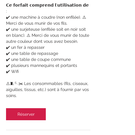
𝗖𝗲 𝗳𝗼𝗿𝗳𝗮𝗶𝘁 𝗰𝗼𝗺𝗽𝗿𝗲𝗻𝗱 𝗹’𝘂𝘁𝗶𝗹𝗶𝘀𝗮𝘁𝗶𝗼𝗻 𝗱𝗲
:
✔️ une machine à coudre (non enfilée). ⚠️
Merci de vous munir de vos fils.
✔️ une surjeteuse (enfilée soit en noir soit
en blanc). ⚠️ Merci de vous munir de toute
autre couleur dont vous avez besoin.
✔️ un fer à repasser
✔️ une table de repassage
✔️ une table de coupe commune
✔️ plusieurs mannequins et portants
✔️ Wifi
⚠️🧵🪡✂️ Les consommables (fils, ciseaux,
aiguilles, tissus, etc.) sont à fournir par vos
soins.
Réserver