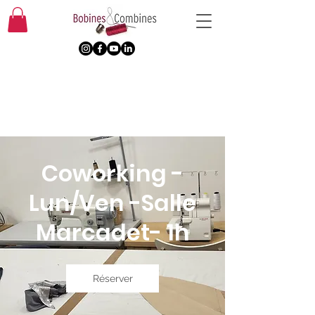
Coworking -
Lun/Ven -Salle
Marcadet- 1h
Réserver