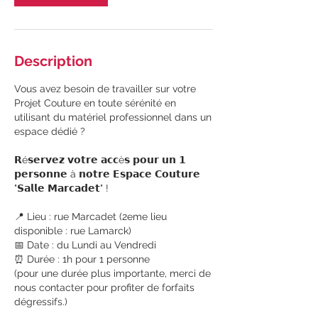
Description
Vous avez besoin de travailler sur votre
Projet Couture en toute sérénité en
utilisant du matériel professionnel dans un
espace dédié ?
𝗥é𝘀𝗲𝗿𝘃𝗲𝘇 𝘃𝗼𝘁𝗿𝗲 𝗮𝗰𝗰è𝘀 𝗽𝗼𝘂𝗿 𝘂𝗻 𝟭
𝗽𝗲𝗿𝘀𝗼𝗻𝗻𝗲 à 𝗻𝗼𝘁𝗿𝗲 𝗘𝘀𝗽𝗮𝗰𝗲 𝗖𝗼𝘂𝘁𝘂𝗿𝗲
"𝗦𝗮𝗹𝗹𝗲 𝗠𝗮𝗿𝗰𝗮𝗱𝗲𝘁" !
📍 Lieu : rue Marcadet (2eme lieu
disponible : rue Lamarck)
📅 Date : du Lundi au Vendredi
⏰ Durée : 1h pour 1 personne
(pour une durée plus importante, merci de
nous contacter pour profiter de forfaits
dégressifs.)