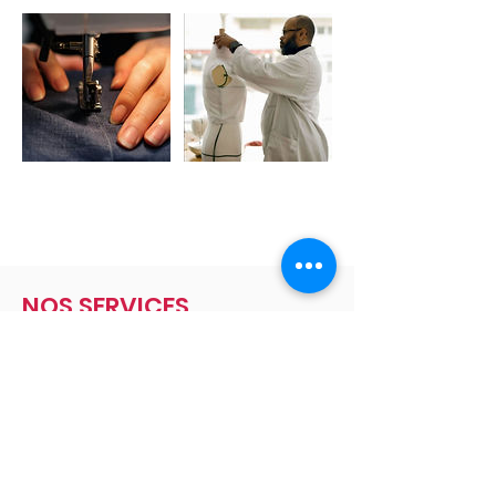
NOS SERVICES
-
Formations professionnelles Couture
-
Ateliers loisirs créatifs
-
Service Réparation de vêtements
-
NOUVEAU
:
Location espaces couture
tout équipé en Coworking & Privatisation